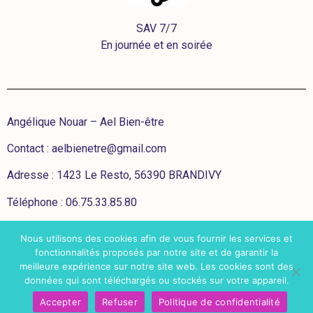
SAV 7/7
En journée et en soirée
Angélique Nouar – Ael Bien-être
Contact :
aelbienetre@gmail.com
Adresse : 1423 Le Resto, 56390 BRANDIVY
Téléphone : 06.75.33.85.80
Nous utilisons des cookies afin de vous fournir les services et
CGV
fonctionnalités proposés par notre site et de garantir la
meilleure expérience sur notre site web. Les cookies sont des
Mentions légales
données qui sont téléchargés ou stockés sur votre appareil.
RGPD
Accepter
Refuser
Politique de confidentialité