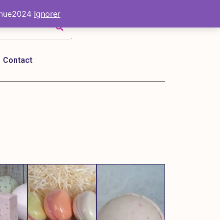
venue2024
Ignorer
0,00
€
Contact