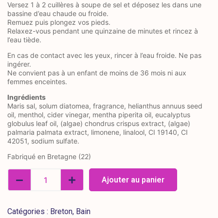
Versez 1 à 2 cuillères à soupe de sel et déposez les dans une
bassine d’eau chaude ou froide.
Remuez puis plongez vos pieds.
Relaxez-vous pendant une quinzaine de minutes et rincez à
l’eau tiède.
En cas de contact avec les yeux, rincer à l’eau froide. Ne pas
ingérer.
Ne convient pas à un enfant de moins de 36 mois ni aux
femmes enceintes.
Ingrédients
Maris sal, solum diatomea, fragrance, helianthus annuus seed
oil, menthol, cider vinegar, mentha piperita oil, eucalyptus
globulus leaf oil, (algae) chondrus crispus extract, (algae)
palmaria palmata extract, limonene, linalool, CI 19140, CI
42051, sodium sulfate.
Fabriqué en Bretagne (22)
Ajouter au panier
Catégories :
Breton
,
Bain